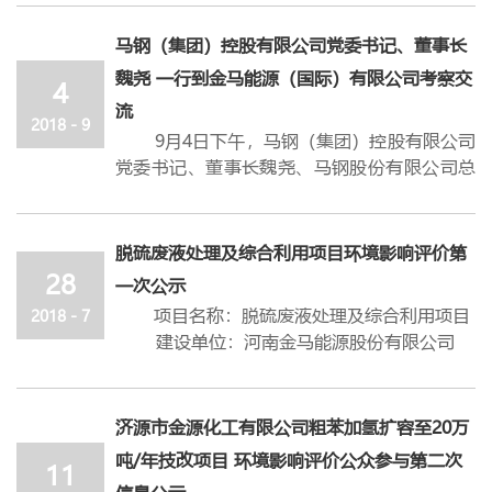
布会并讲话，省委统战部副部长、省工商联党
组书记、常务副主席李德才主持活动并宣布榜
马钢（集团）控股有限公司党委书记、董事长
单。公司分别位列2018河南民营企业100强第
魏尧 一行到金马能源（国际）有限公司考察交
4
48位、2018河南民营企业制造业100强第32
流
位、2018河南民营企业社会责任100强第六
2018 - 9
9月4日下午，马钢（集团）控股有限公司
位，这是公司连续六年荣获“河南民营企业
党委书记、董事长魏尧、马钢股份有限公司总
100强”。
经理钱海帆一行到金马能源（国际）有限公司
公司自2003成立以来，在公司党委书记、
考察交流。公司董事长饶朝晖，党委书记、总
总经理王明忠的带领下，始终坚持“集约发
经理王明忠对魏尧一行的到访表示热烈的欢
展、集群发展、低碳发展”的理念，逐步由传
脱硫废液处理及综合利用项目环境影响评价第
迎，对马钢多年来给予金马能源公司的关心和
统炼焦行业向新型能源化工行业转型发展，形
28
一次公示
支持表示衷心感谢。
成了集“炼焦、能源、化工、物流贸易”为一
项目名称：脱硫废液处理及综合利用项目
2018 - 7
公司党委书记、总经理王明忠介绍了金马
体的清洁能源生产服务基地,并于2017年10月
建设单位：河南金马能源股份有限公司
能源2017年和2018年上半年生产经营情况及未
10日，在香港联交所 成功上市。十五年来，金
建设地点：济源市河南金马能源股份有限
来发展策略；董事长饶朝晖对金马能源建厂以
马人精诚团结、务实重干、乘风破浪、奋力拼
公司现有厂区内
来混合所有制运行经验及其优势进行了介绍，
搏，金马的企业品牌赢得了用户的认同、金马
总 投 资： 8499.01万元
济源市金源化工有限公司粗苯加氢扩容至20万
希望与马钢在焦炭业务和煤化工能源等方面进
的产品获得了用户的青睐。百强企业的殊荣既
项目备案：2018-419001-26-03-042912
一步加强深层次合作。
是对金马人过去业绩的肯定，更是对金马人未
吨/年技改项目 环境影响评价公众参与第二次
11
建设内容：建设年处理30000吨脱硫废液
马钢股份公司总经理钱海帆也对双方多年
来工作的鞭策与激励。面向未来，我们将秉