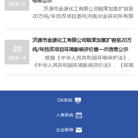
信息公示
生产线一条。
2018 - 5
的友好合作表示赞赏，并借此机会提前祝贺金
承“加压奋进，自强不息”的企业精神，实现
济源市金源化工有限公司粗苯加氢扩容至
工艺路线为:
马能源在香港联交所主板成功上市一周年，希
“百年金马，追求卓越”的美好未来。
20万吨/年技改项目委托河南冶金研究所有限
1、预处理工序：将硫泡沫液送入卧式离
望公司的业绩蒸蒸日上。
河南民营企业100强是河南省工商联在对
责任公司进行环境影响评价，依据《环境影响
心机，进行固液分离，滤液进入滤液槽，硫膏
马钢（集团）党委书记、董事长魏尧讲
规模以上民营企业调研基础上形成的，已经成
评价公众参与暂行办法》相关规定，现对该项
进入浆液槽，然后由浆液移送泵送往焚烧工
到，马钢既是金马能源的主要股东，也是重要
为政府认同、社会认可的品牌,自2013年至今已
目环评情况进行二次公示，广泛地征求公众的
序。
济源市金源化工有限公司粗苯加氢扩容至20万
用户，与金马能源是命运共同体，亲如一家
连续6年向社会发布，在一定程度上展示了我
意见和建议。
2、焚烧工序：硫浆雾化后送入焚烧炉，
20
人，马钢将本着合作共赢的思路，一如既往地
吨/年技改项目环境影响评价第一次信息公示
省民营企业的发展历程和所取得的成就，并通
一、项目概况
生成SO2过程气，进入废热锅炉进行余热回
重视和支持金马能源的未来发展，希望双方在
过掌握的具有连续性和说服力的上规模民营企
根据《中华人民共和国环境保护法》、
2018 - 4
济源市金源化工有限公司粗苯加氢扩容至20万
收。过程气被冷却后进入净化工序。
能源煤化工板块的生产经营、技术升级等方面
业经营数据，为党和政府出台扶持民营经济发
《中华人民共和国环境影响评价法》、《环境
吨/年技改项目投资15200万元，在公司10万
3、净化工序：过程气依次通过增湿塔、
加强沟通和合作。
展政策、引导民营经济健康发展提供可靠依
影响评价公众参与暂行办法》等文件要求，现
吨/年粗苯加氢的基础上进行改造扩容，加氢单
冷却塔、洗净塔及电除雾器，分别对过程气进
据。河南民营企业社会责任100强榜单为今年
将济源市金源化工有限公司粗苯加氢扩扩容至
元增加预分馏塔，更换循环氢压缩机、更换蒸
行增湿降温、气体冷却、洗净，然后进入干吸
首次发布，根据《社会责任指南》和《社会责
20万吨/年技改项目环境影响评价的有关事项
发器管束，增加主、预反应器催化剂填充量，
工序。
任绩效分类指引》国家标准以及《民营企业社
向公众告知如下：
萃取蒸馏单元增加预蒸馏塔、溶剂回收塔，将
4、干吸工序：炉气的干燥是通过气体与
OA系统
会责任评价与管理指南》河南省地方标准制
一、项目名称和工程概要
现有的甲苯塔改造成苯塔，蒸馏塔更换高效塔
浓硫酸接触来实现的。 SO2转化为SO3之后进
定“河南民营企业社会责任百强榜评价规
项目名称：粗苯加氢扩扩容至20万吨/年
盘，取消现有白土塔。辅助系统将开放式冷却
入吸收塔，用浓硫酸吸收SO3，制成不同规格
人事系统
则”评价出来，综合反映企业在科技创新、关
技改项目
塔改为闭式冷却塔，对现有装卸车装置进行搬
的产品硫酸。
爱员工、公益慈善、环境保护等方面的情况。
建设单位：济源市金源化工有限公司
迁改造，增加装卸车车位。
5、转化工序：过程气经风机加压后进入
企业邮箱
建设地点：济源市济源市虎岭产业集聚区
二、建设项目对环境可能造成的影响
工艺气换热器，达到420℃～450℃后进入SO2