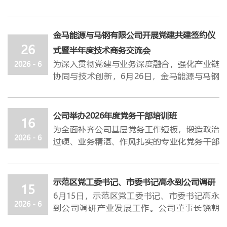
回望党的光辉历程、感悟初心使命，引导全体
经营财务部上半年各项重点工作推进情况、现
党员树立和践行正确政绩观，7月1日上午，公
存问题及下半年重点工作谋划的汇报。各经营
司在电教室召开庆祝建党105周年暨“七
金马能源与马钢有限公司开展党建共建签约仪
班子结合分管领域工作实际，对下半年各项重
一”表彰大会。公司党委书记、总经理杜轶峰
26
点工作提出了具体要求。
式暨半年度技术商务交流会
出席会议并讲授专题党课，公司党建专员刘年
杜轶峰指出，
上半年，金马能源（集团）顶住
为深入贯彻党建与业务深度融合，强化产业链
2026 - 6
委主持会议。
公司党政班子成员、优秀共产党
内外部多重环境带来的巨大压力，重点围绕机
协同与技术创新，6月26日，金马能源与马钢
员、预备党员及部分党员代表等120余人参加
构改革提效、健全制度流程、精益算账创效、
有限公司相关单位开展党建共建签约仪式暨半
了会议。
稳妥化债控险、绩效激励赋能、党建凝聚合力
年度技术商务交流会。本次活动以 “
党建融通
会议在庄严嘹亮的国歌声中拉开了帷幕。会议
六大维度扎实开展各项工作，整体推进有序，
·协同创效—以政治引领稳固供应链发展
” 为
公司举办2026年度党务干部培训班
宣读了《关于批准预备党员转正和接收新党员
16
阶段性成效显著。一是生产经营稳中有进、经
主题，
聚焦业务深度对接与党建融合共建两大
的通知》，全体党员重温入党誓词。会议宣读
为全面补齐公司基层党务工作短板，锻造政治
营结果不断改善；二是降本增效全面落地、支
核心板块，系统开展技术商务交流、红色教育
2026 - 6
了《
过硬、业务精湛、作风扎实的专业化党务干部
关于表彰2026年先进党支部、优秀党务工
撑效应逐步体现；三是管理变革全面展开、规
学习及党建共建签约，切实以党建为纽带凝聚
作者和优秀共产党员的决定
队伍，夯实企业党建工作根基，
》，与会领导为先
6月16日，公
范高效初见成效；四是安全环保平稳有序、支
发展合力、筑牢合作根基、推动共赢发展。
进党支部和优秀党务工作者、优秀共产党员代
司举办2026年度党务干部培训班。示范区党工
撑年度目标实现；五是党建工作不断强化、双
在上午举行的半年度技术商务交流会上，马钢
表进行颁奖。
委组织部组织一
科干部任帅凯，市
委党校讲师
示范区党工委书记、市委书记高永到公司调研
融双促服务经营。
有限公司
制造管理部、运输部、炼铁厂、原料
15
公司党委书记、
黄盼受邀讲课。公司党委书记、总经理杜轶峰
总经
理杜轶峰
带领大家
共同感
杜轶峰强调，在总结上半年成绩和进步的同
6月1
5
日，示范区党工委书记、市委书记高永
采购中心、检测中心等部门的领导及技术负责
悟了党的百年征程，并对公司党建后续工作提
出席开班仪式并作动员讲话。
2026 - 6
时，我们还应该清醒地看到，金马能源在很多
到公司调研产业发展工作。公司董事长饶朝
人、业务骨干与金马营销、采购、运管、技
出了明确要求。他指出，
杜轶峰指出，党务干部是公司党建工作的骨干
站在建党105周年的
方面还存在问题和不足。
对照年度目标复盘当
晖，党委书记、总经理杜轶峰等陪同调研。
术、化验、铁路等
部门相关负责人齐聚一堂，
历史节点，全体党员干部要深入学习党史，从
力量，是党的路线方针政策在基层贯彻落实的