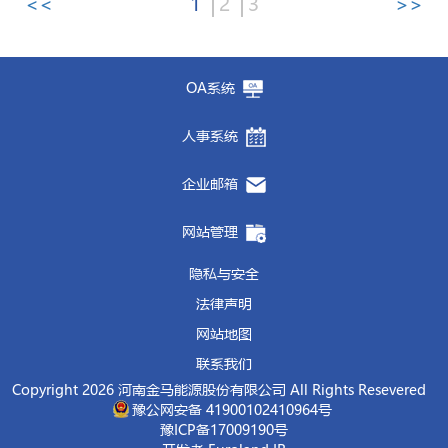
<<
1
2
3
>>
启动仪式结束后，项目开发人员对平台的使用
线、管理线。要
政绩观的丰富内涵，
聚焦主责主业，全力稳住生产
引导党员干部将正确政绩
日，公司党委与济兴农发集团党总支联合开展
识，将安全环保工作摆在生产经营工作首位，
问题进行深入了解。
设备运维、仓储物流、消防隐患全方位排查整
党委、
炼铁厂党委、
原料采购中心党委举行党
操作进行了全面细致地培训和演示；
管理总监
经营大局，
观融入日常管理全过程、体现在支部建设各方
面对市场压力和发展难题，不回
党建共建主题活动，开启双方党建共建、业务
进一步细化管控举措、补齐管理短板，实现安
秦保建指出，
超低排放改造是推动产业转型升
治，做到风险早预判、隐患早清零，坚决防范
建共建签约仪式。马钢有限制造管理部党委书
张良城对下一步制度建设工作提出了明确要
避、不退缩，主动想办法、出实招，牢牢守住
面，切实以对党忠诚、为民服务的实际行动践
共融、发展共赢的全新合作格局。
全环保管控全覆盖，坚决守住企业生存生命
级、实现绿色高质量发展的重要举措，也是争
各类安全事故发生。要紧扣生态环保各项硬性
记、副部长
汪开保，
炼铁厂党委副书记、纪委
求
。
企业经营发展基本盘。要
行初心使命。
坚守底线思维，筑牢
济兴农发集团董事长苗春生、总经理王涛一
线，防范各类安全环保事故发生。
创环境绩效
A级企业的关键前提。企业在改造
OA系统
要求，严格对标焦化行业超低排放改造标准，
书记、工会主席
王德川
，
原料采购中心总经
制度平台的上线运行，为公司制度的“立项、
安全稳定发展防线，
培训班结束后，公司于
凝聚全体职工的向心力、
6月17日组织部分党务
行，金马能源党委书记、总经理杜轶峰、在济
过程中要进一步提高站位，严格对标国家和
逐项落实减排降耗重点任务，坚持合规生产、
理、党委副书记何亮，金马能源党委书记、总
起草、审核、批准、发布、修订、废止”以及
凝聚力，营造团结和谐、安定有序的内部环
干部赴洛阳开展红色教育活动。在东方红农耕
党委班子成员，党建专员刘年委等参加活动。
省、示范区相关标准，确保各项排放指标稳定
人事系统
绿色生产，确保各类污染物稳定达标排放，努
经理杜轶峰共同签署《党建共建协议书》
，并
查询和应用，打造了一个现代化的“操作系
境，为企业发展筑牢坚实保障。要
博物馆和东方红大功率轮式拖拉机总装线，大
坚持实干担
活动伊始，双方隆重举行党建共建签约暨揭牌
达标，为下一步争创环境绩效A级企业打下坚
力争创环保绩效
A级企业，更好实现经济效
为
“党建共建单位”揭牌。坡头镇党委书记李
统”。这不仅是简单的技术工具上线，更是一
当，凝聚干事创业强大合力，
家学习我国农机工业发展历程，切身感受到新
以“时时放心不
仪式。济兴农发集团董事长苗春生，金马能源
实基础。
企业邮箱
益、社会效益与生态效益的有机统一。
国红到会指导并致辞表示欢迎。
次深刻的管理理念更新和管理模式重塑，将有
下”的责任感，抓实抓细抓好各项工作，确保
时代“大国重器”的硬核实力，深刻感悟“东
党委书记、总经理杜轶峰代表双方签署《党建
秦保建还鼓励企业要坚定发展信心，持续强化
饶朝晖、杜轶峰
对
党工委
长期以来的帮扶支持
杜轶峰在讲话中指出，
金马与马钢长期以来互
助于建设更加智慧、更加高效的金马。
年度目标任务圆满完成，推动集团发展不断迈
方红”品牌背后蕴含的家国情怀与使命担当。
共建协议书》，并共同为“党建共建单位”揭
内部管理，科学统筹环保投入与生产经营，努
网站管理
表示感谢，并
表示
企业
将
充分发挥自身综合优
为重要战略合作伙伴，此次四方党委开展党建
上新台阶。
在洛八办红色旧址，大家循着革命先辈的奋斗
牌。双方一致表示，将以此次共建为契机，建
力通过技术创新和精细化管理降低运行成本。
势
，
锚定产业发展目标
，
从严抓实安全生产全
联建共建，正是顺应时代要求、立足发展大
会后，公司组织部分党员代表通过视频直播共
足迹，逐一参观馆内历史文物、珍贵影像照片
立常态化交流机制，围绕组织建设互促、党员
隐私与安全
同时，要建立健全常态化环保管控机制，把当
流程管控，持续优化环保治理工艺，严守安
局，将党的政治优势、组织优势转化为发展优
同观看了
与文献史料，切身感受革命先辈不畏艰险、浴
庆祝中国共产党成立105周年大会。
干部互动、业务发展互助等方面深化合作，切
前好的形势巩固下去，确保超低排放成果经得
法律声明
全、环保双重底线，合规稳健经营、绿色创新
势、合作优势的一次有益探索和务实举措。未
血奋战的家国情怀，接受了一场深刻的红色精
实将党的政治优势、组织优势转化为发展优
起检验，为全市环境空气质量持续改善作出积
发展，持续做大做强主业，主动扛起企业社会
来合作中，
将围绕“资源共享、优势互补、互
网站地图
神洗礼与思想淬炼。
势，以高质量党建引领双方高质量发展。
极贡献。
责任，为
示范区
经济社会高质量发展贡献更大
相促进、共同提高”的工作思路，着力构建常
联系我们
此次培训形式多样、内容丰富、衔接紧密，集
签约揭牌仪式结束后，为直观学习借鉴优秀基
杜轶峰汇报了公司相关情况，并对示范区管委
企业力量。
态化、制度化的党建合作新格局。
Copyright 2026 河南金马能源股份有限公司 All Rights Resevered
中授课夯实了理论基础，现场教学拓展了实践
层党建工作经验和产业发展模式，公司组织30
会以及各级领导对企业的大力支持和关怀表示
此次活动是公司党委深化党建引领、推进跨界
豫公网安备 41900102410964号
视野，实现了思想淬炼与能力提升的双重目
余名党员干部代表在济兴农发集团班子成员的
感谢。他表示，企业将保持定力、迎难而上，
协同的重要实践。下一步，公司党委将以此次
豫ICP备17009190号
标。参训学员一致表示，将以此次培训为新起
陪同下，先后走进国家粮食储备库有限公司、
以更加有力的举措、更加扎实的作风，努力确