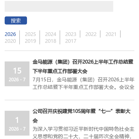
搜索
2026
2025
2024
2023
2022
2021
2020
2019
2018
2017
金马能源（集团）召开2026上半年工作总结暨
15
下半年重点工作部署大会
7月15日，
金马能源（集团）
召开2026上半年
2026 - 7
工作总结暨下半年重点工作部署大会。会议全
面总结公司上半年整体工作开展情况，研判分
析下半年面临的行业
形势与重点任务，并统筹
部署
下半年各项重点工作。
公司董事长饶朝
公司召开庆祝建党105周年暨“七一”表彰大
晖，党委书记、总经理杜轶峰出席会议，各
经
1
会
营班子成员，各部门、子公司负责人参加会
为深入学习贯彻习近平新时代中国特色社会主
2026 - 7
议。
义思想和党的二十大、二十届历次全会精神，
会议先后听取了运营改善部、运行管控中心、