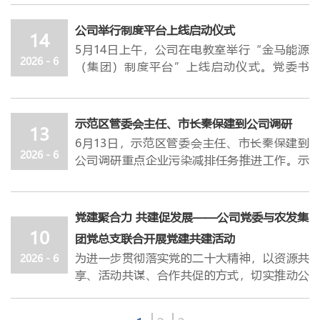
前各类突出问题，下半年经营发展依旧困难重
高永实地察看企业生产运营情况，详细了解当
围绕
焦炭质量指标适配与稳定管控；高炉使用
党的百年奋斗历程中筑牢信仰之基、把稳思想
组织者、推动者和实践者。当前，新形势、新
重、各类风险挑战持续凸显，各级管理者与广
前产业发展现状，认真听取产业布局、技术研
适配与降本增效技术；采购质检物流全流程协
公司举行制度平台上线启动仪式
之舵，把爱党、忧党、兴党、护党之情，转化
任务对党建工作提出了新的更高要求，也对大
14
大员工必须凝心聚力、众志成城攻坚克难，重
发、氢能发展等方面的情况汇报，并通过智能
同；绿色低碳、智能工厂与安全管理等四个核
5月14日上午，公司在电教室举行“金马能源
为履职尽责、推动企业发展的实际行动。
家的履职能力提出了新的挑战。举办这次培训
点打好四大攻坚战役：一是全力打赢金马集团
化管控平台深入了解企业安全生产和环保管控
心议题展开深入研讨。与会人员结合半年度工
2026 - 6
（集团）制度平台”上线启动仪式。党委书
他强调，
班，主要目的就是帮助大家进一步夯实理论基
当前全党上下正在深入开展树立和践
扭亏增盈攻坚战，锚定集团全年盈利、本部利
措施及成效，就进一步抓实安全与环保工作提
作进展，复盘成果、剖析问题、对接需求，就
记、总经理杜轶峰作启动讲话，副总经理郭光
行正确政绩观学习教育，
础、提升业务水平、拓宽工作思路。希望大家
各级党组织要以此次
润超预算目标全力冲刺；二是扎实打赢信阳金
出明确要求。
关键技术攻关、成本管控、长期战略合作等方
荣、范建国、王永新，管理总监张良城，各部
学习教育和问题排查为契机，进一步压紧压实
珍惜本次学习机会，学思想、学业务、补短
港化债风控攻坚战，稳妥有序推进金港相关处
高永强调，要坚定发展信心，
主动顺应时代大
面达成多项共识，为后续业务高效推进明确方
门及子公司负责人、相关岗位人员70余人参
全面从严治党主体责任，特别是基层党组织书
板、提能力，以高质量基层党建引领公司经营
示范区管委会主任、市长秦保建到公司调研
置工作，力争实现金马债权最大限度受偿；三
势，
抢抓政策机遇和市场窗口期，锚定主业深
向、夯实基础。
13
加。
记要当好“第一责任人”，既管好自己，又带
提质增效。
是稳步打赢环保绩效创级攻坚战，确保年底各
6月13日，示范区管委会主任、市长秦保建到
耕细作，紧抓产业政策机遇，持续加大科研投
会前，
双方检化验人员还深入金马能源生产现
杜轶峰
在讲话中
指出，运用数字化手段建设制
好队伍。要持续强化纪律教育和警示教育，
在专题授课环节，任帅凯以《基层党务知识有
2026 - 6
子公司顺利完成创A晋B任务；四是深入打赢管
公司调研重点企业污染减排任务推进工作。示
入、优化产品结构、延伸产业链条、攻坚核心
场，
实地走访储焦仓，细致查看焦炭仓储、装
度平台，源于集团深化管理变革的迫切需求，
让“红红脸、出出汗”成为常态。要健全完善
关政策解读》为题，紧扣发展党员工作的各个
理变革规范高效攻坚战，推动实现组织层级精
范区党工委委员、管委会副主任、副市长王笑
技术，加快智能化、绿色化、高端化转型步
车外运作业场景。
是深入推进制度体系建设，加快迈向规范化、
发展党员和政治审查的长效机制，严把政治
阶段和步骤，进行了全流程梳理与细节解析，
简压缩、业务流程标准规范、管理体系完备健
非，示范区管委会党组成员、副市长、公安局
伐，不断提升核心竞争力和产业链带动能力，
下午，全体参会人员共同前往坡头镇
杜八联革
精细化、智能化治理的重要举措。
关、作风关、廉洁关，确保每一名新党员思想
既明晰了政策边界，又掌握了实操方法，对今
全、各项制度完善落地，以全方位攻坚实干保
局长牛少伟参加活动。公司党委书记、总经理
为示范区经济稳进提质贡献更大力量。
命纪念馆
开展现场学习。在讲解员的带领下，
党建聚合力 共建促发展——公司党委与农发集
杜轶峰强调，制度平台正式上线运行后，领导
过硬、政治过硬、业绩过硬、作风过硬。
后规范开展发展党员工作具有很强的指导意
全体
障全年各项既定目标落地见效。
杜轶峰，副总经理王永新陪同调研。
高永指出，安全是发展的前提，环保是发展的
大家重温革命历史、感悟初心使命，接受深刻
10
干部要带头学、带头用，员工要主动学、熟练
团党总支联合开展党建共建活动
党员干部要以此为契机，把正确政绩观贯穿管
义。黄盼以《深入学习习近平总书记关于树立
饶朝晖强调，各业务部门要切实扛起责任，积
调研过程中，
秦保建
详细了解公司超低排放改
底线。要压实企业主体责任，坚决扛起安全生
的党性教育与精神洗礼。通过实地参观与现场
用，主责部门要统筹抓、持续管，形成
“用制
党治党全过程，推动全面从严治党向纵深发
和践行正确政绩观的重要论述》为题，围
为进一步贯彻落实党的二十大精神，以资源共
2026 - 6
极应对金港能源破产重整相关工作，将资产清
造的整体推进情况，仔细询问当前改造进度、
产、生态环保首要责任，守牢安全底线、生态
教学，进一步坚定理想信念、强化责任担当，
度管人、按流程办事、靠平台运行”的新生
展、向基层延伸。
绕
“政绩为谁而树、树什么样的政绩、靠什么
享、活动共谋、合作共促的方式，切实推动公
算、债权核查、全流程风险作为重点盯控内
关键技术应用及设备运行状态，特别关注大宗
红线，推动产业加快转型升级，实现绿色低
为以高质量党建引领高质量发展凝聚精神力
态，最终在全集团范围内，培育起尊重制度、
他要求，要
树政绩”这一核心命题展开，从理论逻辑、历
强化党建引领，把组织优势转化为
有制企业和非公企业党建提质增效，进一步整
容，主动对接管理人，细化工作举措，减少对
物料清洁运输比例是否达到超低排放改造的相
碳、高质量可持续发展。要树牢底线思维，全
量。
遵守流程、数据驱动的合规文化和执行文化。
发展优势，
史逻辑和实践逻辑三个维度，深入阐释了正确
推动党建工作嵌入产业链、业务
合资源，形成合作共赢的良好局面，
6月10
公司营收及经营基本面的冲击；要提高思想认
关要求，并就焦炉非甲烷总烃排放是否达标等
面提升风险管控能力，常态化开展车间作业、
学习结束后，
公司党委与马钢有限制造管理部