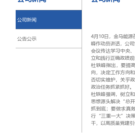
公司新闻
4月10日，金
马能源
公告公示
峰作动员讲话，公司
会议
传达学习中央
立和践行正确政绩观
杜轶峰指出，要提
向，决定工作方向
否切实维护，关乎
政治任务抓紧抓好。
杜轶峰
强调，树立
思想源头解决“总
抓到底；要
做求真
行“三重一大”决
干，以高质量党建引