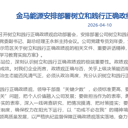
金马能源安排部署树立和践行正确政
2026-04-10
召
开
树立和践行正确政绩观启动部署会
，
安排部署公司树立和践
党委副书记、副总经理王永新主持会议。公司党建专员刘年委，
、示范区关于树立
和践行正确政绩观的相关文件、重要讲话精神
学习教育实施方案》。
高站位，深刻认识树立和践行正确政绩观的极端重要性。
政绩
和成效。对我们企业而言，政绩观正确与否，关乎上级决策能否
政治生态能否风清气正，
必须从政治高度，充分认识树立和践行
和践行正确政绩观，领导干部是“关键少数”，必须标准更高、
开关”问题，把个人价值融入公司发展；要
做担当作为的表率，
务实的表率，深入一线
调查研究，把情况摸清、把对策提实；
策制度，确保权力在阳光下运行，
以“功成不必在我”的精神
领高质量发展，以严格执纪监督保障正确政绩观落实落地，奋力