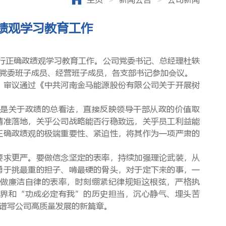
绩观学习教育工作
行正确政绩观学习教育工作。公司党委书记、总经理杜轶
党委班子成员、经营班子成员，各支部书记参加会议。
，
审议通过《中共河南金马能源股份有限公司关于开展树
观是关于政绩的总看法，直接反映领导干部从政的价值取
精准落地，关乎公司战略能否行稳致远，关乎员工利益能
正确政绩观的极端重要性、紧迫性，将其作为一项严肃的
要求更严。要做信念坚定的表率，
持续加强理论武装，从
勇于挑最重的担子、啃最硬的骨头，对于定下来的事，一
要
做廉洁自律的表率，
时刻绷紧纪律规矩这根弦，严格执
境界和“功成必定有我”的历史担当，沉心静气、埋头苦
谱写公司高质量发展的新篇章。