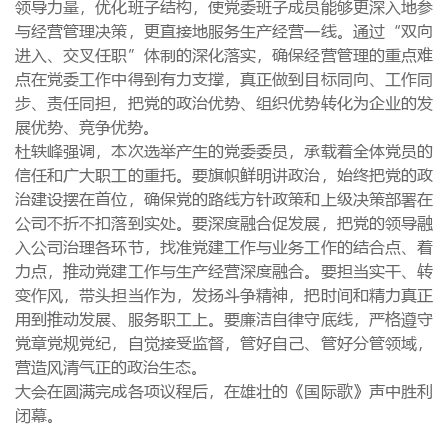
领导力量，优化班子结构，使党委班子成员能够更深入地参
与经营管理决策，更直接地服务生产经营一线。通过“双向
进入、交叉任职”体制的深化落实，确保经营管理的重点难
点在党委工作中得到有力支撑，真正做到目标同向、工作同
步、责任同担，把党的政治优势、组织优势转化为企业的发
展优势、竞争优势。
杜轶峰强调，本次选举产生的党委委员，承载着全体党员的
信任和广大职工的重托。要旗帜鲜明讲政治，始终把党的政
治建设摆在首位，确保党的路线方针政策和上级决策部署在
公司不折不扣落到实处。要深度融合促发展，把党的领导融
入公司治理各环节，找准党建工作与业务工作的结合点、着
力点，推动党建工作与生产经营深度融合。要担当实干、转
变作风，带头担当作为，发扬斗争精神，把时间和精力真正
用到推动发展、服务职工上。要廉洁自律守底线，严格遵守
党章党规党纪，自觉接受监督，管好自己、管好分管领域，
营造风清气正的政治生态。
大会在圆满完成各项议程后，在雄壮的《国际歌》声中胜利
闭幕。